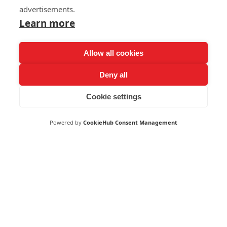
advertisements.
Learn more
5K Högfärg
Allow all cookies
5 MARS KL. 13:00
Deny all
Cookie settings
Powered by
CookieHub Consent Management
5K Högfärg
5 MARS KL. 13:00