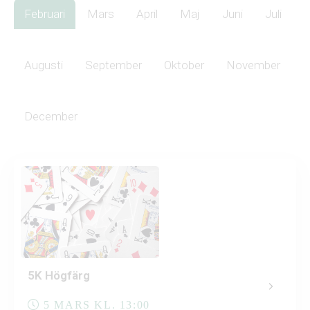
Februari
Mars
April
Maj
Juni
Juli
Augusti
September
Oktober
November
December
5K Högfärg
5 MARS KL. 13:00