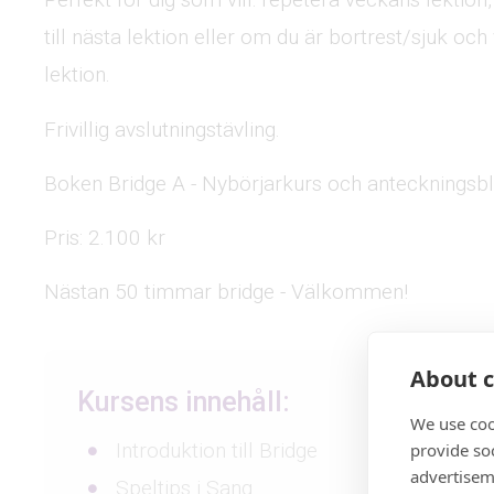
till nästa lektion eller om du är bortrest/sjuk och 
lektion.
Frivillig avslutningstävling.
Boken Bridge A - Nybörjarkurs och anteckningsb
Pris: 2.100 kr
Nästan 50 timmar bridge - Välkommen!
About c
Kursens innehåll:
We use coo
Introduktion till Bridge
provide so
advertisem
Speltips i Sang