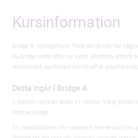
Kursinformation
Bridge A, nybörjarkurs. Trots att du inte har någ
du bridge redan efter en kvart. Mystiska uttryck s
delkontrakt, spelförare och straff är glasklara re
Detta ingår i Bridge A
1 lektion i veckan under 11 veckor. Varje lektion 
timmar bridge.
11 videolektioner om vardera 1 timme som tar u
Perfekt för dig som vill: repetera veckans lekti