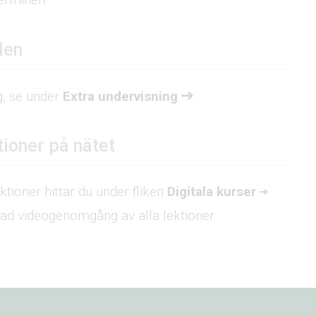
len
g, se under
Extra undervisning
tioner på nätet
ektioner hittar du under fliken
Digitala kurser
lad videogenomgång av alla lektioner.