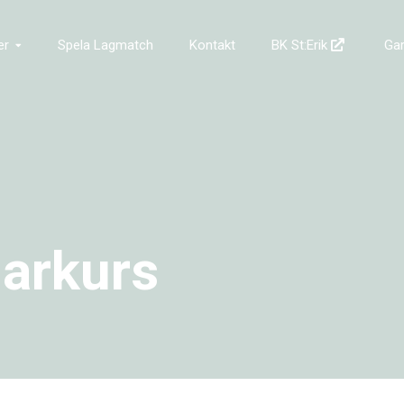
er
Spela Lagmatch
Kontakt
BK St:Erik
Ga
jarkurs