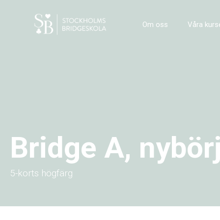
Om oss
Våra kurs
Bridge A, nybör
5-korts högfärg