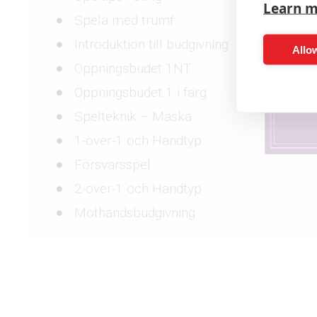
Learn 
Spela med trumf
Introduktion till budgivning
Allow
Öppningsbudet 1NT
Öppningsbudet 1 i färg
Spelteknik – Maska
1-över-1 och Handtyp
Försvarsspel
2-över-1 och Handtyp
Mothandsbudgivning