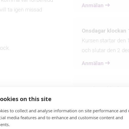
Anmälan
vill ta igen missad
Onsdagar klockan 
Kursen startar den
lock.
och slutar den 2 d
Anmälan
Onsdagar klockan 
ookies on this site
Kursen startar den
och slutar den 2 d
kies to collect and analyse information on site performance and 
cial media features and to enhance and customise content and
Anmälan
ents.