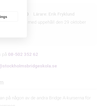
 14:00 – 17:00
Lärare: Erik Fryklund
tings
 17 september med uppehåll den 29 oktober
ecember
ss på
08-502 352 62
@stockholmsbridgeskola.se
um
kan på någon av de andra Bridge A-kurserna för
terminen.