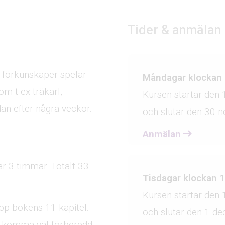
Tider & anmälan
ra förkunskaper spelar
Måndagar klockan 
om t ex träkarl,
Kursen startar den
dan efter några veckor.
och slutar den 30 
Anmälan
är 3 timmar. Totalt 33
Tisdagar klockan 1
Kursen startar den
pp bokens 11 kapitel.
och slutar den 1 d
on, komma väl förberedd