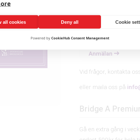
more
Torsdagar klockan
 all cookies
Deny all
Cookie set
Kursen startar den
Powered by
CookieHub Consent Management
och slutar den 3 d
Anmälan
Vid frågor, kontakta o
eller maila oss på
info
Bridge A Premi
Gå en extra gång i vec
endast 500kr för hela 